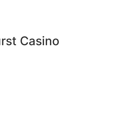
rst Casino