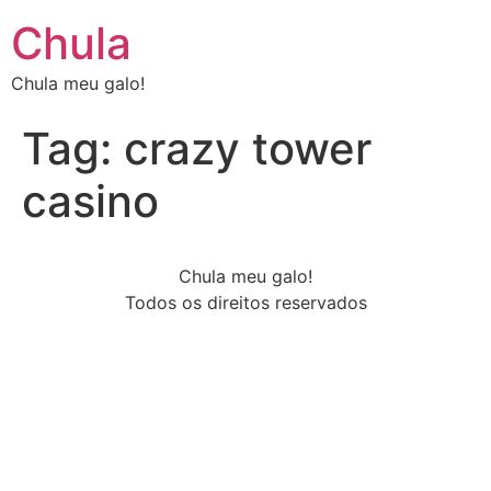
Chula
Chula meu galo!
Tag:
crazy tower
casino
Chula meu galo!
Todos os direitos reservados